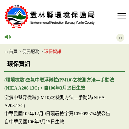
跳
到
主
要
內
容
區
塊
:::
首頁
>
便民服務
>
環保資訊
環保資訊
(環境檢驗)空氣中懸浮微粒(PM10)之檢測方法—手動法
(NIEA A208.13C)，自106年3月15日生效
空氣中懸浮微粒(PM10)之檢測方法—手動法(NIEA
A208.13C)
中華民國105年12月9日環署檢字第1050099754號公告
自中華民國106年3月15日生效