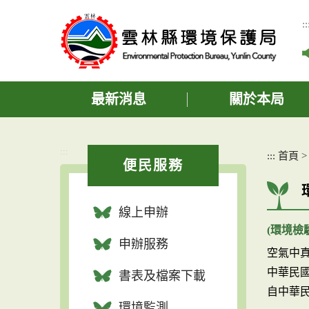
跳
到
::
主
要
內
容
區
最新消息
關於本局
塊
:::
:::
首頁
便民服務
線上申辦
(環境檢驗
申辦服務
空氣中真菌
中華民國1
書表及檔案下載
自中華民
環境監測