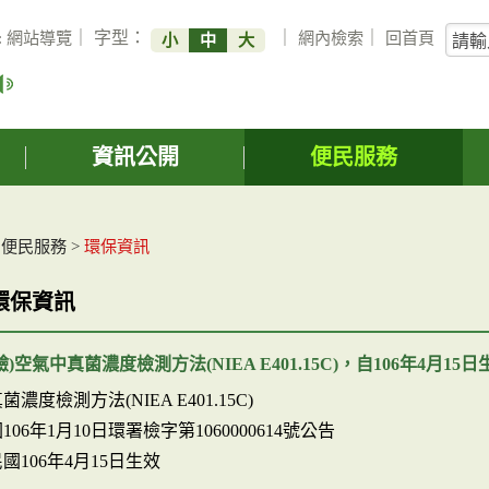
關
:
網站導覽
｜ 字型：
｜
網內檢索
｜
回首頁
小
中
大
鍵
字
搜
詢
資訊公開
便民服務
>
便民服務
>
環保資訊
環保資訊
)空氣中真菌濃度檢測方法(NIEA E401.15C)，自106年4月15日
濃度檢測方法(NIEA E401.15C)
06年1月10日環署檢字第1060000614號公告
國106年4月15日生效