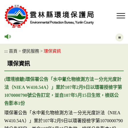
跳
到
主
要
內
容
區
塊
:::
首頁
>
便民服務
>
環保資訊
環保資訊
(環境檢驗)環保署公告「水中氰化物檢測方法－分光光度計
法（NIEA W410.54A）」業於107年2月9日以環署授檢字第
1070000790號公告訂定，並自107年5月15日生效，檢送公
告影本1份
環保署公告「水中氰化物檢測方法－分光光度計法（NIEA
W410.54A）」業於107年2月9日以環署授檢字第1070000790