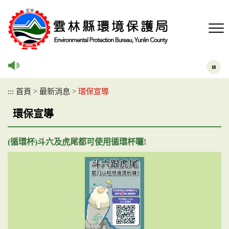
跳
到
主
要
內
容
區
塊
:::
首頁
>
最新消息
>
環保宣導
環保宣導
(循環杯)斗六及虎尾都可使用循環杯囉!