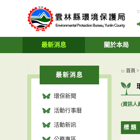
跳
到
::
主
要
內
容
區
最新消息
關於本局
塊
:::
:::
首頁
最新消息
環保新聞
(資訊人
活動行事曆
活動新訊
標 題
公務專區