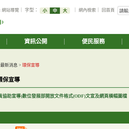
關
:
網站導覽
｜ 字型：
｜
網內檢索
｜
回首頁
小
中
大
鍵
字
搜
詢
資訊公開
便民服務
>
最新消息
>
環保宣導
環保宣導
員協助宣導)數位發展部開放文件格式(ODF)文宣及網頁橫幅圖檔