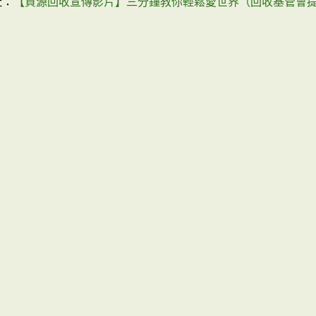
址：
【資源回收宣傳影片】三分鐘教你輕鬆愛世界（回收基管會