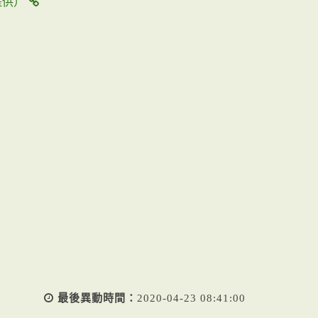
【
提供）
資
源
回
收
宣
傳
影
片
】
三
分
鐘
教
你
最後異動時間：
2020-04-23 08:41:00
輕