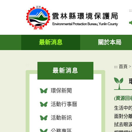
跳
到
::
主
要
內
容
區
最新消息
關於本局
塊
:::
:::
首頁
最新消息
環保新聞
(資源
活動行事曆
生活中
面對分
活動新訊
拭去眼
公務專區