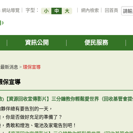
關
:
網站導覽
｜ 字型：
｜
網內檢索
｜
回首頁
小
中
大
鍵
字
搜
詢
資訊公開
便民服務
>
最新消息
>
環保宣導
環保宣導
回收)【資源回收宣傳影片】三分鐘教你輕鬆愛世界（回收基管會提
的夥伴總有要告別的一天，
離，你是否做好充足的準備了？
淚，勇敢和燈泡、電池及家電告別吧！