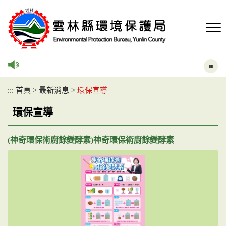
跳
到
主
要
內
容
區
塊
:::
首頁
>
最新消息
>
環保宣導
環保宣導
(神奇環保術廚餘變酵素)神奇環保術廚餘變酵素