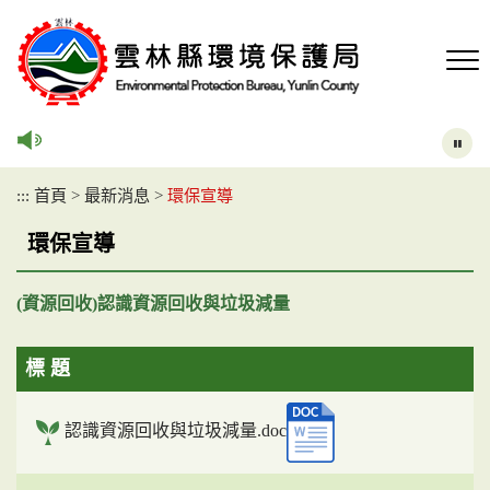
跳
到
主
要
內
容
區
塊
:::
首頁
>
最新消息
>
環保宣導
環保宣導
(資源回收)認識資源回收與垃圾減量
標 題
認識資源回收與垃圾減量.doc