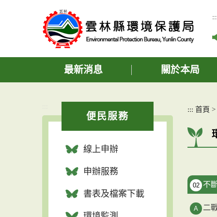
跳
到
::
主
要
內
容
區
最新消息
關於本局
塊
:::
:::
首頁
便民服務
線上申辦
申辦服務
不
02
書表及檔案下載
二
環境監測