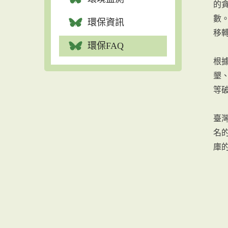
的
數
環保資訊
移
環保FAQ
根
墾
等
臺
名
庫