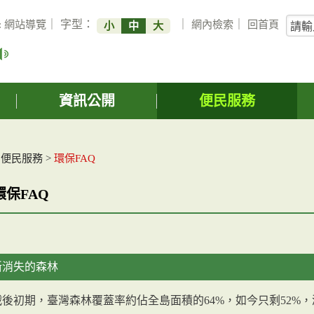
關
:
網站導覽
｜ 字型：
｜
網內檢索
｜
回首頁
小
中
大
鍵
字
搜
詢
資訊公開
便民服務
>
便民服務
>
環保FAQ
環保FAQ
斷消失的森林
戰後初期，臺灣森林覆蓋率約佔全島面積的64%，如今只剩52%，