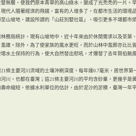
貪婪無饜，使我們原本青翠的高山綠水，變成了光禿禿的一片。
。現代人隨著經濟的飛揚，富有的人增多了，在都市生活的環境
轉至山坡地，建設所謂的「山莊別墅社區」，吸引更多不堪都市
據林務局統計，現有山坡地中，近十年來由於休閒需求以及茶葉
、濫建。除外，為了使家族的風水更旺，而於山林中濫葬亦比比
破壞水土保持的行為，使大自然發出怒吼，才爆發了去年賀伯颱
灣21條主要河川流域的土壤沖刷深度，每年達0.7毫米，居世界
的河川，也都在臺灣；這21條主要河川的平均含砂量，更幾乎是
的壽命縮短，依據水利單位的估計，由於泥沙的淤積，臺灣一年