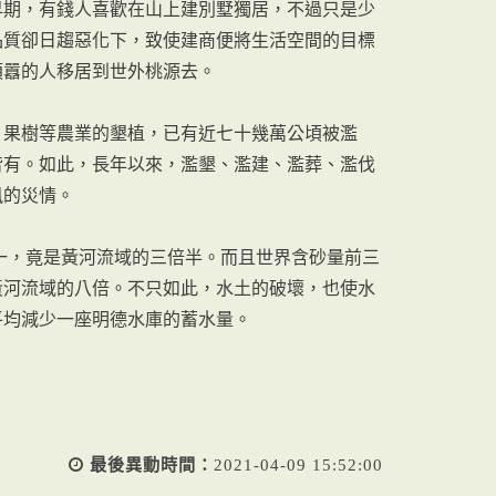
早期，有錢人喜歡在山上建別墅獨居，不過只是少
品質卻日趨惡化下，致使建商便將生活空間的目標
煩囂的人移居到世外桃源去。
、果樹等農業的墾植，已有近七十幾萬公頃被濫
皆有。如此，長年以來，濫墾、濫建、濫葬、濫伐
風的災情。
第一，竟是黃河流域的三倍半。而且世界含砂量前三
黃河流域的八倍。不只如此，水土的破壞，也使水
平均減少一座明德水庫的蓄水量。
最後異動時間：
2021-04-09 15:52:00