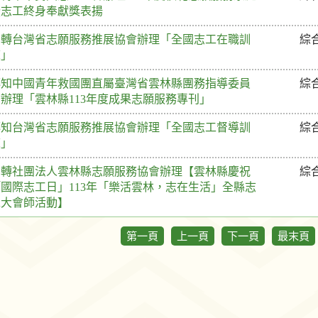
暨志工終身奉獻獎表揚
函轉台灣省志願服務推展協會辦理「全國志工在職訓
綜
練」
轉知中國青年救國團直屬臺灣省雲林縣團務指導委員
綜
辦理「雲林縣113年度成果志願服務專刊」
轉知台灣省志願服務推展協會辦理「全國志工督導訓
綜
練」
函轉社團法人雲林縣志願服務協會辦理【雲林縣慶祝
綜
「國際志工日」113年「樂活雲林，志在生活」全縣志
工大會師活動】
第一頁
上一頁
下一頁
最末頁