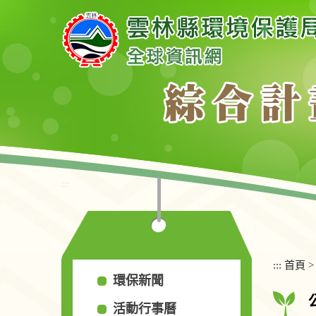
跳
到
主
要
內
容
區
塊
:::
:::
首頁
環保新聞
活動行事曆