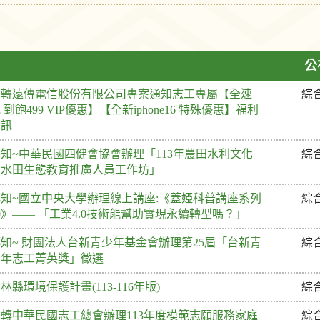
公
函轉遠傳電信股份有限公司專案通知志工專屬【全速
綜
 到飽499 VIP優惠】【全新iphone16 特殊優惠】福利
資訊
知~中華民國四健會協會辦理「113年農田水利文化
綜
及水田生態教育推廣人員工作坊」
轉知~國立中央大學辦理線上講座:《蓋婭科普講座系列
綜
0》—— 「工業4.0技術能幫助實現永續轉型嗎？」
知~ 財團法人台新青少年基金會辦理第25屆「台新青
綜
少年志工菁英獎」徵選
林縣環境保護計畫(113-116年版)
綜
函轉中華民國志工總會辦理113年度模範志願服務家庭
綜