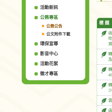
活動新訊
公務專區
標 題
公務公告
公文附件下載
吃
環保宣導
影音中心
轉
活動花絮
徵才專區
4
轉
雲