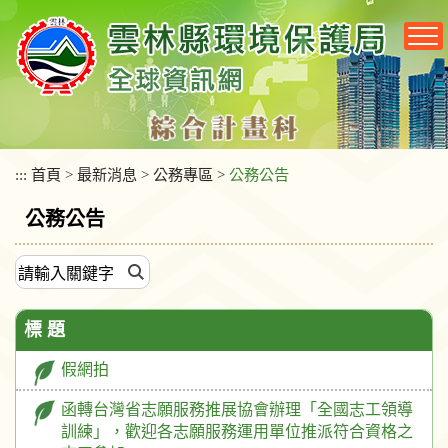
跳
到
主
要
內
容
區
塊
:::
首頁
>
最新消息
>
公務專區
>
公務公告
公務公告
標 題
假網拍
函轉台灣省志願服務推展協會辦理「全國志工領導
訓練」，歡迎各志願服務運用單位推派符合資格之