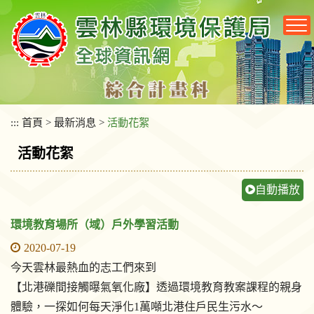
跳
到
主
要
內
容
區
塊
:::
首頁
>
最新消息
>
活動花絮
活動花絮
自動播放
環境教育場所（域）戶外學習活動
2020-07-19
今天雲林最熱血的志工們來到
【北港礫間接觸曝氣氧化廠】透過環境教育教案課程的親身
體驗，一探如何每天淨化1萬噸北港住戶民生污水～