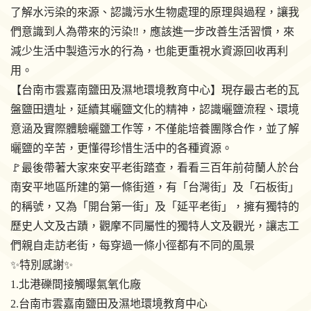
了解水污染的來源、認識污水生物處理的原理與過程，讓我
們意識到人為帶來的污染‼，應該進一步改善生活習慣，來
減少生活中製造污水的行為，也能更重視水資源回收再利
用。
【台南市雲嘉南鹽田及濕地環境教育中心】現存最古老的瓦
盤鹽田遺址，延續其曬鹽文化的精神，認識曬鹽流程、環境
意涵及實際體驗曬鹽工作等，不僅能培養團隊合作，並了解
曬鹽的辛苦，更懂得珍惜生活中的各種資源。
🚩最後帶著大家來安平老街踏查，看看三百年前荷蘭人於台
南安平地區所建的第一條街道，有「台灣街」及「石板街」
的稱號，又為「開台第一街」及「延平老街」，擁有獨特的
歷史人文及古蹟，觀摩不同屬性的獨特人文及觀光，讓志工
們親自走訪老街，每穿過一條小徑都有不同的風景
✨特別感謝✨
1.北港礫間接觸曝氣氧化廠
2.台南市雲嘉南鹽田及濕地環境教育中心