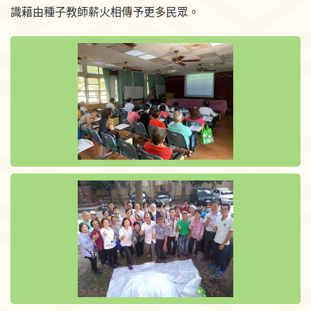
識藉由種子教師薪火相傳予更多民眾。