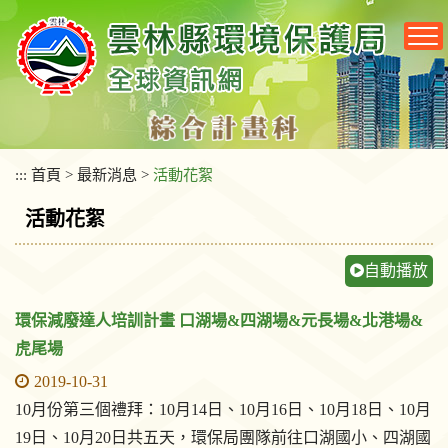
跳
到
主
要
內
容
區
塊
:::
首頁
>
最新消息
>
活動花絮
活動花絮
自動播放
環保減廢達人培訓計畫 口湖場&四湖場&元長場&北港場&
虎尾場
2019-10-31
10月份第三個禮拜：10月14日、10月16日、10月18日、10月
19日、10月20日共五天，環保局團隊前往口湖國小、四湖國