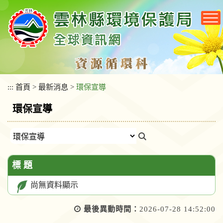
跳
到
主
要
內
容
區
塊
:::
首頁
>
最新消息
>
環保宣導
環保宣導
標 題
尚無資料顯示
最後異動時間：
2026-07-28 14:52:00