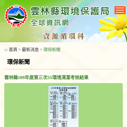
跳
到
主
要
內
容
區
塊
:::
首頁
>
最新消息
>
環保新聞
環保新聞
雲林縣109年度第三次5S環境清潔考核結果