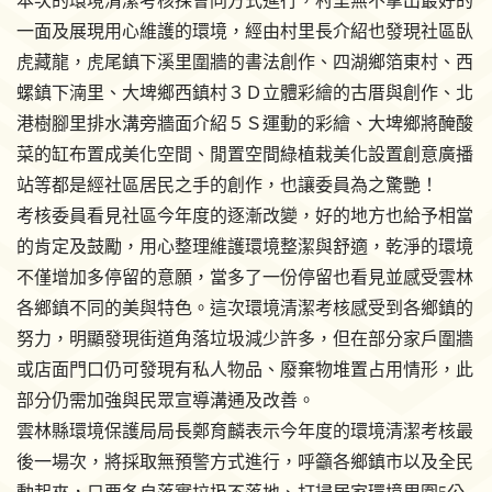
本次的環境清潔考核採會同方式進行，村里無不拿出最好的
一面及展現用心維護的環境，經由村里長介紹也發現社區臥
虎藏龍，虎尾鎮下溪里圍牆的書法創作、四湖鄉箔東村、西
螺鎮下湳里、大埤鄉西鎮村３Ｄ立體彩繪的古厝與創作、北
港樹腳里排水溝旁牆面介紹５Ｓ運動的彩繪、大埤鄉將醃酸
菜的缸布置成美化空間、閒置空間綠植栽美化設置創意廣播
站等都是經社區居民之手的創作，也讓委員為之驚艷！
考核委員看見社區今年度的逐漸改變，好的地方也給予相當
的肯定及鼓勵，用心整理維護環境整潔與舒適，乾淨的環境
不僅增加多停留的意願，當多了一份停留也看見並感受雲林
各鄉鎮不同的美與特色。這次環境清潔考核感受到各鄉鎮的
努力，明顯發現街道角落垃圾減少許多，但在部分家戶圍牆
或店面門口仍可發現有私人物品、廢棄物堆置占用情形，此
部分仍需加強與民眾宣導溝通及改善。
雲林縣環境保護局局長鄭育麟表示今年度的環境清潔考核最
後一場次，將採取無預警方式進行，呼籲各鄉鎮市以及全民