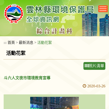
跳
到
主
要
內
容
區
塊
:::
首頁
>
最新消息
>
活動花絮
活動花絮
照片清單
斗六人文夜市環境教育宣導
2020-03-26