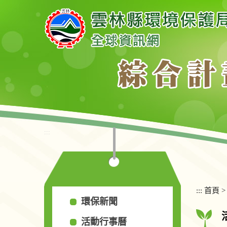
跳
到
主
要
內
容
區
塊
:::
:::
首頁
環保新聞
活動行事曆