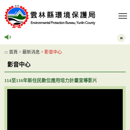
跳
到
主
要
內
容
區
塊
:::
首頁
>
最新消息
>
影音中心
影音中心
114至116年新住民數位應用培力計畫宣導影片