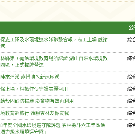
公
環保志工隊及水環境巡水隊聯繫會報，志工上場 感謝
綜
您!
林縣第10處獲環境教育場所認證 湖山自來水環境教
綜
育園區，正式揭牌營運
逗陣來淨溪 疼惜咱ㄟ新虎尾溪
綜
環保上場，相揪作伙守護美麗河川
綜
文蛤殼固砂防揚塵 廢棄物有效再利用
綜
環境教育輕旅行 體驗雲林友你友我
綜
08年度全國水環境巡守隊評選 雲林縣斗六工業區獲
綜
「潛力級水環境巡守隊」