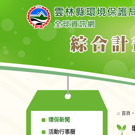
跳
到
主
要
內
容
區
塊
:::
:::
首頁
環保新聞
活動行事曆