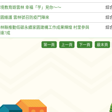
環境教育遊雲林 幸福「芋」見你～～
綜
校園維護 雲林號召防疫鬥陣來
綜
雲林縣推動低碳永續家園建構工作成果輝煌 村里參與
綜
達7成
第一頁
上一頁
下一頁
最末頁