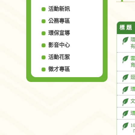
活動新訊
公務專區
標 題
環保宣導
影音中心
有
活動花絮
雲
徵才專區
1