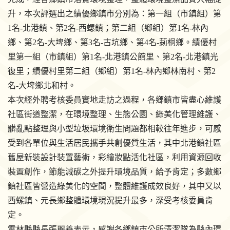
升，本次評選出之績優鄉鎮市分別為：第一組（市鎮組）第
1名-北港鎮、第2名-西螺鎮；第二組（鄉組）第1名-林內
鄉、第2名-大埤鄉、第3名-古坑鄉、第4名-莿桐鄉。績優村
里第一組（市鎮組）第1名-北港鎮公館里、第2名-北港鎮光
復里；績優村里第二組（鄉組）第1名-林內鄉林南村、第2
名-大埤鄉北和村。
本次經外聘考核委員實地走訪之過程，各鄉鎮市皆盡心維護
社區街道整潔，在環境整理、生態公園、綠美化管理維護、
髒亂點整理與小型垃圾環境衛生問題都相較往年進步，可感
受到各單位與生活居民攜手共創優質生活，其中北港鎮社區
舊屋新裝設計裝置藝術，彩繪妝點活化社區，利用資源回收
裝置創作，節能減碳之外提升環境品質，給予肯定；多數鄉
鎮社區皆營造綠美化的空間，整體維護成效良好，其中又以
西螺鎮、元長鄉整體環境現況提升最多，深受考核委員肯
定。
雲林縣縣長張麗善表示，感謝各鄉鎮市公所清潔隊為縣內環