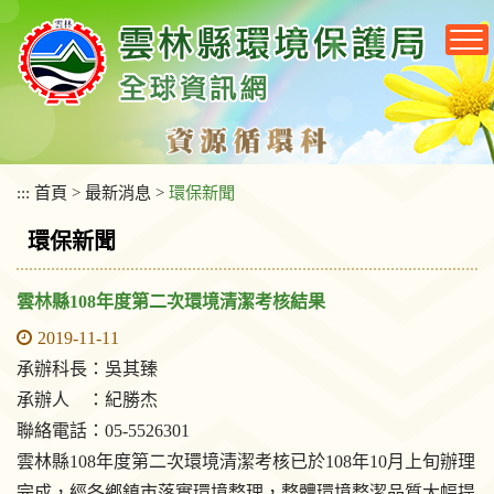
跳
到
主
要
內
容
區
塊
:::
首頁
>
最新消息
>
環保新聞
環保新聞
雲林縣108年度第二次環境清潔考核結果
2019-11-11
承辦科長：吳其臻
承辦人 ：紀勝杰
聯絡電話：05-5526301
雲林縣108年度第二次環境清潔考核已於108年10月上旬辦理
完成，經各鄉鎮市落實環境整理，整體環境整潔品質大幅提