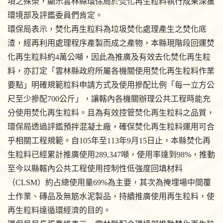
項之殊榮，顯示雲林縣環保局於焚化再生粒料執行成果深獲
環境部及評鑑委員們肯定。
環保局表示，焚化再生粒料為垃圾焚化處理產生之焚化底
渣，經再利用處理程序產製而成之產物，本縣現階段回運焚
化再生粒料約4萬公噸，因此為推廣及有效去化焚化再生粒
料，亦訂定「雲林縣政府所屬各機關使用焚化再生粒料作業
要點」明確規範粒料申請方式及使用摻配比例「每一立方公
尺至少摻配700公斤」，讓轄內各機關辦理公共工程時能充
分使用焚化再生粒料。且為有效控管焚化再生粒料之品質，
環保局透過評鑑預拌混凝土廠，確保焚化再生粒料運用可合
乎相關工程規範。自105年至113年9月15日止，本縣焚化再
生粒料已經累計推廣使用289,347噸，使用率達到98%，推動
至今以縣轄內公共工程使用控制性低強度回填材料
（CLSM）約占總使用量69%為主要，其次為掩埋場中間覆
土作業、磚品及無筋水泥製品，持續推廣使用再生粒料，使
再生粒料達循環經濟的目的。