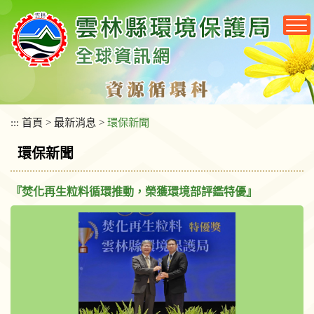
跳
到
主
要
內
容
區
塊
:::
首頁
>
最新消息
>
環保新聞
環保新聞
『焚化再生粒料循環推動，榮獲環境部評鑑特優』