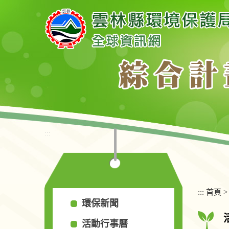
跳
到
主
要
內
容
區
塊
:::
:::
首頁
環保新聞
活動行事曆