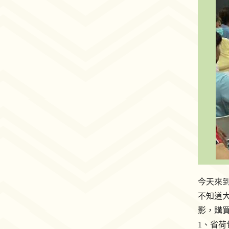
今天來
不知道
影，購
1、省