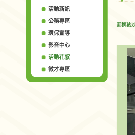
活動新訊
公務專區
莿桐孩
環保宣導
影音中心
活動花絮
徵才專區