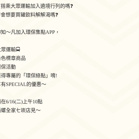
有搭乘大眾運輸加入遶境行列的嗎❓
時會想要買罐飲料解解渴嗎❓
妳知～凡加入環保集點APP，
眾運輸🚍️
綠色標章商品
環保活動
獲得專屬的「環保綠點」唷!
享有SPECIAL的優惠～
6/16(二)上午10點
西螺全家七崁店見～