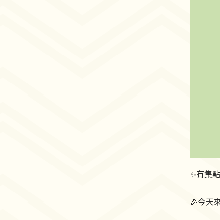
✨有集點
🎉今