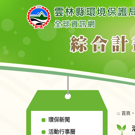
跳
到
主
要
內
容
區
塊
:::
:::
首頁
環保新聞
活動行事曆