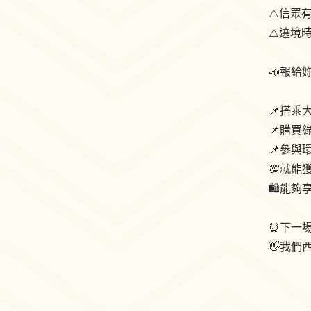
⚠️信眾
⚠️遶境
📣報給
📌搭乘大
📌購買
📌參與
💯就能
🛍能夠
⏰下一場在
👋我們