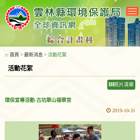
跳
到
主
要
內
容
區
塊
:::
首頁
>
最新消息
>
活動花絮
活動花絮
照片清單
環保宣導活動-古坑華山福華宮
2019-10-31