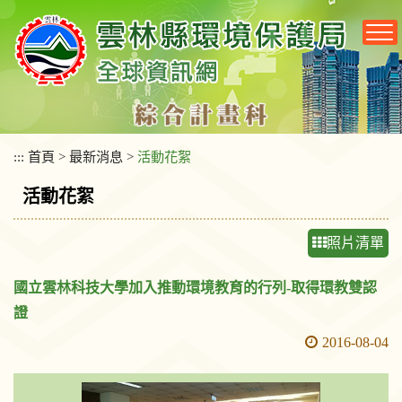
跳
到
主
要
內
容
區
塊
:::
首頁
>
最新消息
>
活動花絮
活動花絮
照片清單
國立雲林科技大學加入推動環境教育的行列-取得環教雙認
證
2016-08-04