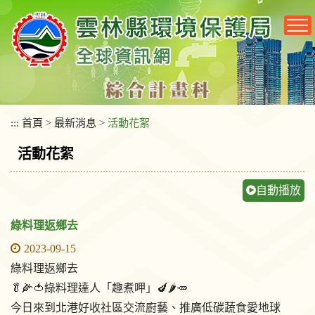
跳
到
主
要
內
容
區
塊
:::
首頁
>
最新消息
>
活動花絮
活動花絮
自動播放
綠料理返鄉去
2023-09-15
綠料理返鄉去
🥬🌽🍅綠料理達人「趣煮呷」🍆🌶🥕
今日來到北港好收社區交流廚藝、推廣低碳蔬食愛地球