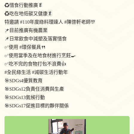
♻️惜食行動推廣🥬
♻️吃在地低碳又健康🥬
特邀請 #110年度綠料理達人 #陳啓軒老師🎊
📌目前推廣有機農業
📌日常飲食中減塑及落實惜食
✅使用 #環保餐具🍴
✅使用當季及在地食材進行烹飪🍳
✅吃不完的食物打包不浪費👍
#全民綠生活 #減碳生活行動年
🎯SDGs4優質教育
🎯SDGs12負責任消費與生產
🎯SDGs13氣候行動
🎯SDGs17促進目標的夥伴關係