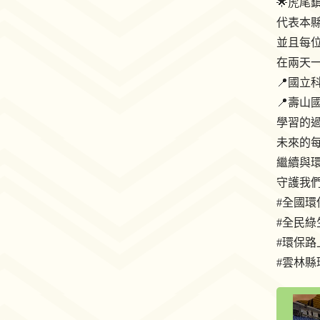
🌟虎尾
代表本縣
並且每位
在兩天
📍國立
📍壽山
學習的過
未來的
繼續與環
守護我們
#全國
#全民綠
#環保路
#雲林縣