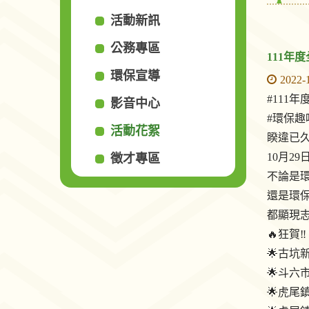
活動新訊
公務專區
111年
環保宣導
2022-
#111
影音中心
#環保趣
活動花絮
睽違已久
10月2
徵才專區
不論是環
還是環
都顯現志
🔥狂賀‼️
🌟古坑
🌟斗六
🌟虎尾