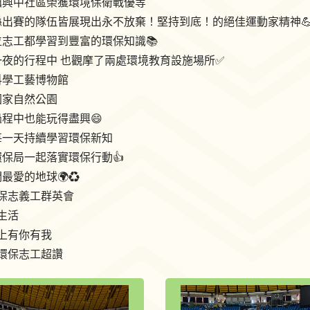
鎮興中社區榮獲環境保衛戰優等
出賽的隊伍皆展現出永不放棄！堅持到底！的絕佳運動家精神💪
志工都學習到豐富的環保知識📚
一夜的行程中 也觀摩了兩處環境教育設施場所✅
科學工藝博物館
國家自然公園
程中也能玩得盡興😄
每一天持續學習環保新知
保局一起落實環保行動👍
最愛的地球🌍♻️
環保志義工群英會
生活
上有你有我
環保志工超讚