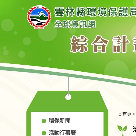
跳
到
主
要
內
容
區
塊
:::
:::
首頁
環保新聞
活動行事曆