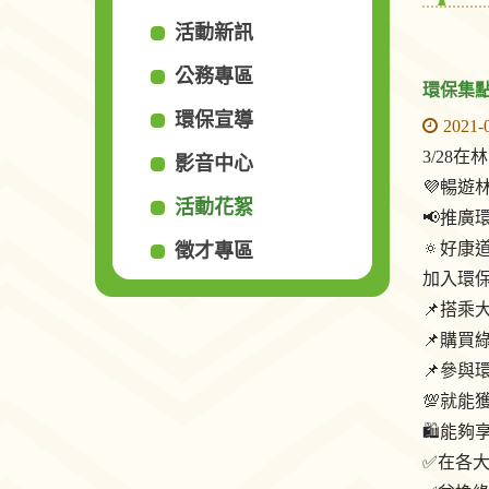
活動新訊
公務專區
環保集
環保宣導
2021-
3/28在
影音中心
💜暢遊
活動花絮
📢推廣
🔅好康
徵才專區
加入環保
📌搭乘大
📌購買
📌參與
💯就能
🛍能夠
✅在各