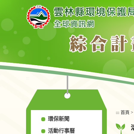
跳
到
主
要
內
容
區
塊
:::
:::
首頁
環保新聞
活動行事曆