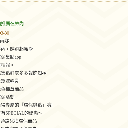
點推廣在林內
03-30
林內鄉
林內，蝶飛起舞💜
環保集點app
道相報🔅
集點好處多多報妳知📣
眾運輸🚍️
綠色標章商品
環保活動
獲得專屬的「環保綠點」唷!
享有SPECIAL的優惠～
大通路兌換環保商品