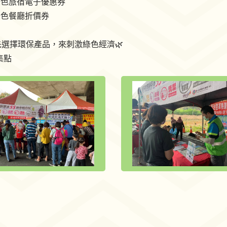
綠色旅宿電子優惠券
綠色餐廳折價券
選擇環保產品，來刺激綠色經濟🌿
集點