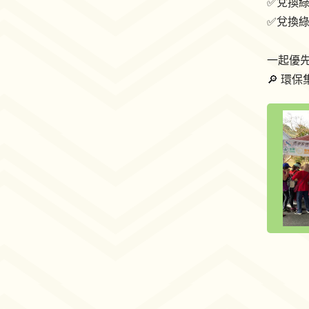
✅兌換
✅兌換
一起優先
🔎 環保