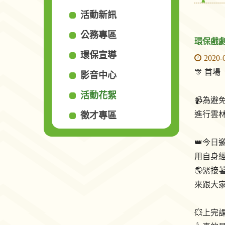
活動新訊
公務專區
環保戲
環保宣導
2020-
🎊 首
影音中心
活動花絮
📹️為
進行雲
徵才專區
👑今日
用自身
🌎️緊
來跟大
💥上完