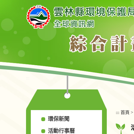
跳
到
主
要
內
容
區
塊
:::
:::
首頁
環保新聞
活動行事曆