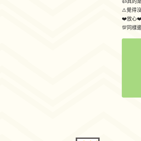
👍️真
⚠️覺得
❤️放心
💯同樣