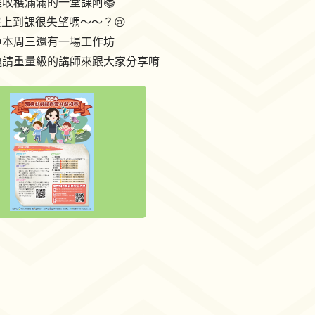
的是收穫滿滿的一堂課阿📚️
沒上到課很失望嗎～～？😢
❤️本周三還有一場工作坊
邀請重量級的講師來跟大家分享唷