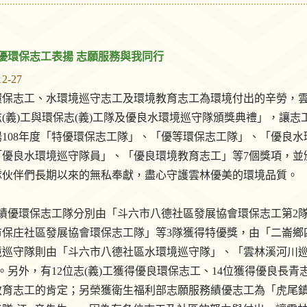
績優環保志工表揚 志願服務與我同行
12-27
保志工、水環境巡守志工及環境教育志工為環境付出的辛勞，雲林縣
(義)工與環保志(義)工隊及優良水環境巡守隊頒獎典禮」，讓
揚108年度「特優環保志工隊」、「優等環保志工隊」、「優良
「優良水環境巡守隊員」、「優良環境教育志工」等7個獎項，並
隊伙伴們長期以來的無私奉獻，盡心守護雲林優美的環境品質。
年度績優環保志工隊分別由「斗六市八德社區發展協會環保志工第2
市保庄社區發展協會環保志工隊」等3隊獲得特優獎，由「二崙鄉
境巡守隊則由「斗六市八德社區水環境巡守隊」、「雲林溪河川
。另外，有12位志(義)工獲得優良環保志工、14位獲得優良長
教育志工的肯定；另榮獲衛生福利部志願服務績優志工為「虎尾鎮