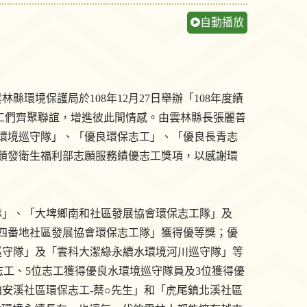
自動播放
環境保護局於108年12月27日舉辦「108年度績
志工們齊聚聯誼，增進彼此間情感。由雲林縣長張麗善
水環境巡守隊」、「優良環保志工」、「優良長青志
頒發衛生福利部志願服務績優志工獎項，以感謝環
隊」、「大埤鄉南和社區發展協會環保志工隊」及
四番地社區發展協會環保志工隊」獲得優等獎；優
巡守隊」及「雲科大潔綠永續水環境河川巡守隊」等
青志工、5位志工獲得優良水環境巡守隊員及3位獲得優
安溪社區環保志工-蔡○先生」和「虎尾鎮北溪社區