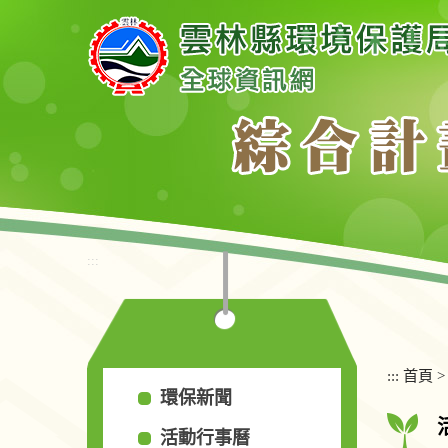
跳
到
主
要
內
容
區
塊
:::
:::
首頁
環保新聞
活動行事曆