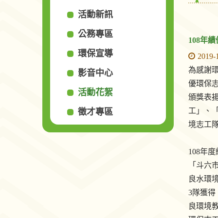
活動新訊
公務專區
108年
環保宣導
2019-
為感謝環
影音中心
優環保志
活動花絮
頒獎表
工」、
徵才專區
境志工
108
「斗六
良水環
3隊獲得
良環境