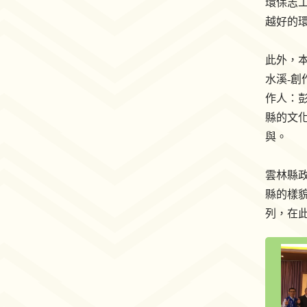
環保志
越好的
此外，
水溪-創
作人：彭
縣的文
與。
雲林縣
縣的樣
列，在