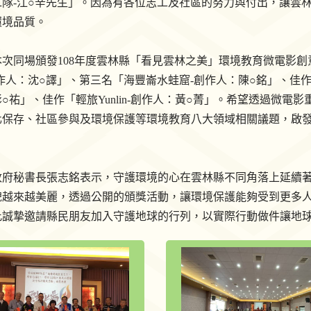
工隊-江○辛先生」。因為有各位志工及社區的努力與付出，讓雲
環境品質。
本次同場頒發108年度雲林縣「看見雲林之美」環境教育微電影創
作人：沈○譯」、第三名「海豐崙水蛙窟-創作人：陳○銘」、佳作
○祐」、佳作「輕旅Yunlin-創作人：黃○菁」。希望透過微
化保存、社區參與及環境保護等環境教育八大領域相關議題，啟
政府秘書長張志銘表示，守護環境的心在雲林縣不同角落上延續
貌越來越美麗，透過公開的頒獎活動，讓環境保護能夠受到更多
此誠摯邀請縣民朋友加入守護地球的行列，以實際行動做件讓地