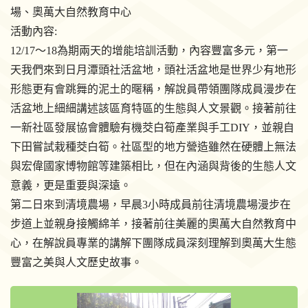
場、奧萬大自然教育中心
活動內容:
12/17～18為期兩天的增能培訓活動，內容豐富多元，第一
天我們來到日月潭頭社活盆地，頭社活盆地是世界少有地形
形態更有會跳舞的泥土的暱稱，解說員帶領團隊成員漫步在
活盆地上細細講述該區育特區的生態與人文景觀。接著前往
一新社區發展協會體驗有機茭白筍產業與手工DIY，並親自
下田嘗試栽種茭白筍。社區型的地方營造雖然在硬體上無法
與宏偉國家博物館等建築相比，但在內涵與背後的生態人文
意義，更是重要與深遠。
第二日來到清境農場，早晨3小時成員前往清境農場漫步在
步道上並親身接觸綿羊，接著前往美麗的奧萬大自然教育中
心，在解說員專業的講解下團隊成員深刻理解到奧萬大生態
豐富之美與人文歷史故事。