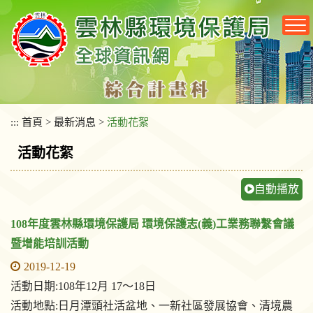
跳
到
主
要
內
容
區
塊
:::
首頁
>
最新消息
>
活動花絮
活動花絮
自動播放
108年度雲林縣環境保護局 環境保護志(義)工業務聯繫會議
暨增能培訓活動
2019-12-19
活動日期:108年12月 17～18日
活動地點:日月潭頭社活盆地、一新社區發展協會、清境農