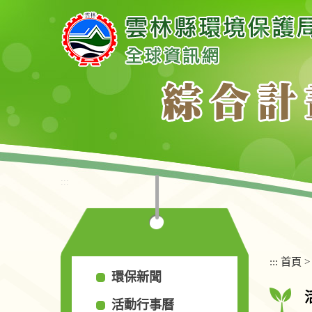
跳
到
主
要
內
容
區
塊
:::
:::
首頁
環保新聞
活動行事曆