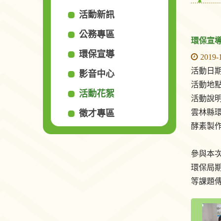
活動新訊
公務專區
環保宣導
環保宣導
2019-
活動日期 
影音中心
活動地點
活動花絮
活動說
雲林縣環
徵才專區
酵素製
參與本
環保局
等課題