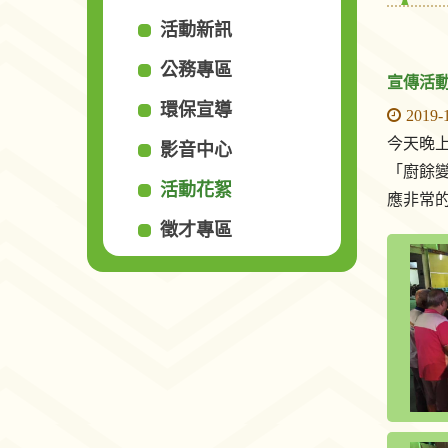
活動新訊
公務專區
宣傳活動
環保宣導
2019-
今天晚
影音中心
「廚餘
活動花絮
應非常
徵才專區