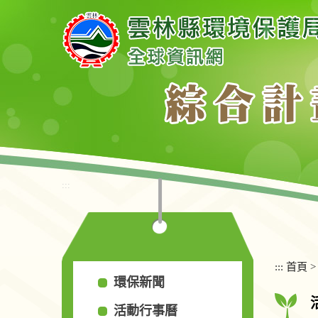
跳
到
主
要
內
容
區
塊
:::
:::
首頁
環保新聞
活動行事曆