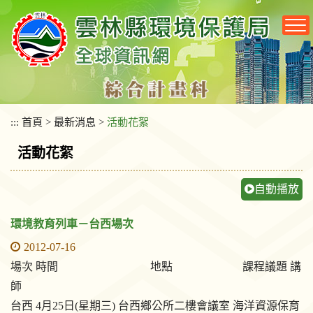
跳
到
主
要
內
容
區
塊
:::
首頁
>
最新消息
>
活動花絮
活動花絮
自動播放
環境教育列車－台西場次
2012-07-16
場次 時間 地點 課程議題 講
師
台西 4月25日(星期三) 台西鄉公所二樓會議室 海洋資源保育