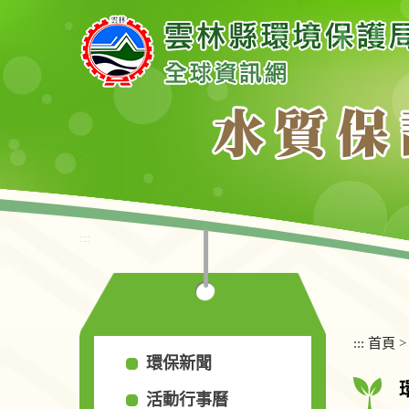
跳
到
主
要
內
容
區
塊
:::
:::
首頁
環保新聞
活動行事曆