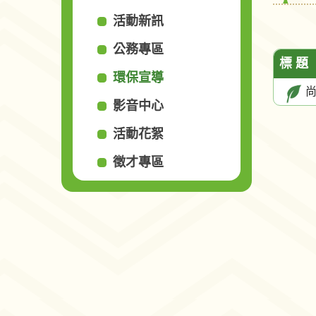
活動新訊
公務專區
標 題
環保宣導
影音中心
活動花絮
徵才專區