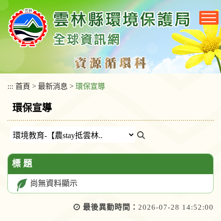
跳
到
主
要
內
容
區
塊
:::
首頁
>
最新消息
>
環保宣導
環保宣導
標 題
尚無資料顯示
最後異動時間：
2026-07-28 14:52:00