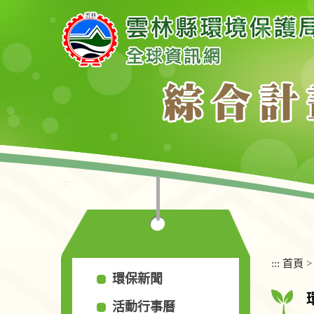
跳
到
主
要
內
容
區
塊
:::
:::
首頁
環保新聞
活動行事曆