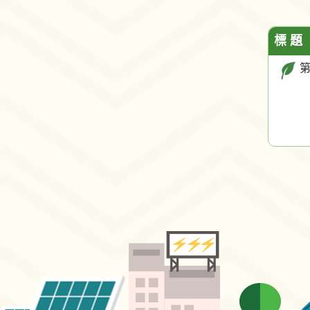
標 題
第