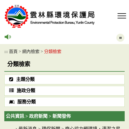
跳
到
主
要
內
容
區
塊
:::
首頁
>
網內檢索
>
分類檢索
分類檢索
主題分類
施政分類
服務分類
公共資訊 > 政府新聞 > 新聞發佈
最新消息 > 環保新聞 > 齊心協力顧環境，清潔之星