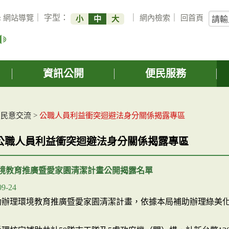
關
:
網站導覽
｜ 字型：
｜
網內檢索
｜
回首頁
小
中
大
鍵
字
搜
詢
資訊公開
便民服務
>
民意交流
>
公職人員利益衝突迴避法身分關係揭露專區
公職人員利益衝突迴避法身分關係揭露專區
環境教育推廣暨愛家園清潔計畫公開揭露名單
09-24
助辦理環境教育推廣暨愛家園清潔計畫，依據本局補助辦理綠美