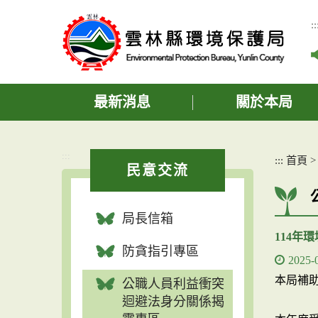
跳
到
::
主
要
內
容
區
最新消息
關於本局
塊
:::
:::
首頁
民意交流
局長信箱
114年
防貪指引專區
2025-
本局補
公職人員利益衝突
迴避法身分關係揭