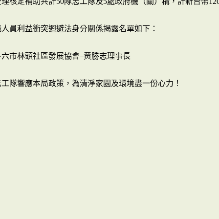
理核定補助共計50隊志工隊及5處政府機（關）構，計新台幣12
職人員利益衝突迴避法身分關係揭露名單如下：
斗六市林頭社區發展協會–黃勝志理事長
志工隊響應本局政策，為清淨家園及環境盡一份心力！