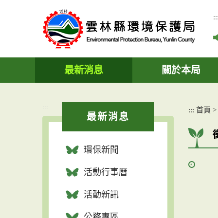
跳
到
::
主
要
內
容
區
最新消息
關於本局
塊
:::
:::
首頁
最新消息
環保新聞
活動行事曆
活動新訊
公務專區