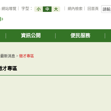
關
:
網站導覽
｜ 字型：
｜
網內檢索
｜
回首頁
小
中
大
鍵
字
搜
詢
資訊公開
便民服務
>
最新消息
>
徵才專區
徵才專區