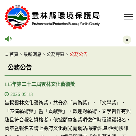
跳
到
主
要
內
容
區
塊
:::
首頁
>
最新消息
>
公務專區
>
公務公告
公務公告
115年第二十二屆雲林文化藝術獎
2026-05-13
旨揭雲林文化藝術獎，共分為「美術獎」、「文學獎」、
「表演藝術獎」暨「貢獻獎」，歡迎對藝術、文學創作有興
趣且符合報名資格者，依據簡章各獎項徵件時程踴躍報名，
簡章暨報名表請上縣府文化觀光處網站/最新訊息/活動快訊