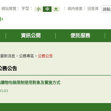
關
:
網站導覽
｜ 字型：
｜
網內檢索
｜
回首頁
小
中
大
鍵
字
搜
詢
資訊公開
便民服務
>
最新消息
>
公務專區
>
公務公告
公務公告
路購物包裝限制使用對象及實施方式
03-03