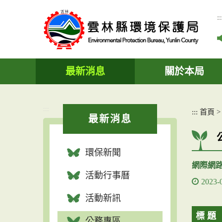
跳
到
::
主
要
內
容
區
最新消息
關於本局
塊
:::
:::
首頁
最新消息
環保新聞
網際網
活動行事曆
2023-
活動新訊
標 題
公務專區