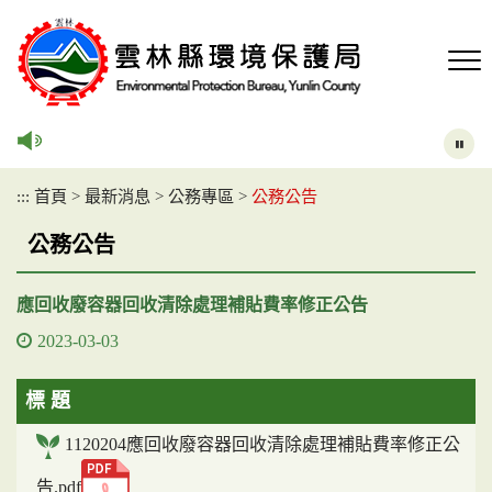
跳
到
主
要
內
容
區
塊
:::
首頁
>
最新消息
>
公務專區
>
公務公告
公務公告
應回收廢容器回收清除處理補貼費率修正公告
2023-03-03
標 題
1120204應回收廢容器回收清除處理補貼費率修正公
告.pdf