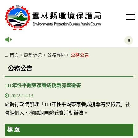
跳
到
主
要
內
容
區
塊
:::
首頁
>
最新消息
>
公務專區
>
公務公告
公務公告
111年性平觀察家養成挑戰有獎徵答
2022-12-13
函轉行政院辦理「111年性平觀察家養成挑戰有獎徵答」社
會組個人、機關組團體競賽活動辦法。
標 題