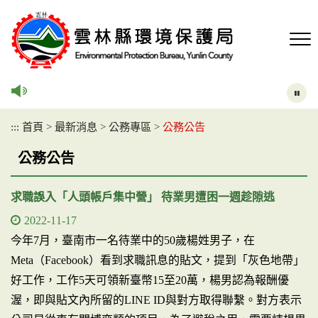
跳
到
主
要
內
容
區
塊
:::
首頁
>
最新消息
>
公務專區
>
公務公告
公務公告
求職誤入「人頭帳戶集中營」 待業男遭困一週趁隙逃
2022-11-17
今年7月，臺南市一名待業中的50歲楊姓男子，在
Meta（Facebook）看到求職訊息的貼文，提到「灰色地帶」
好工作，工作5天可領新臺幣15至20萬，楊男認為報酬優
渥，即與貼文內所留的LINE ID與對方取得聯繫。對方表示