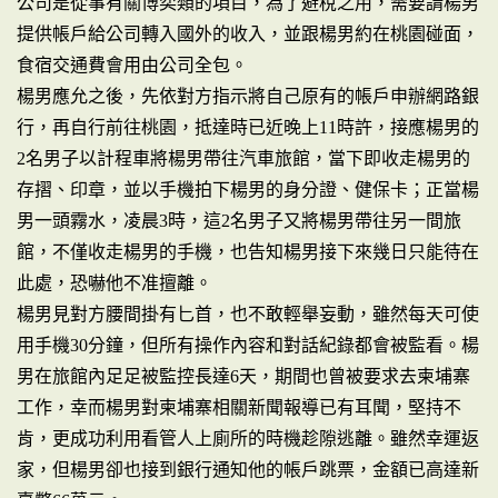
公司是從事有關博奕類的項目，為了避稅之用，需要請楊男
提供帳戶給公司轉入國外的收入，並跟楊男約在桃園碰面，
食宿交通費會用由公司全包。
楊男應允之後，先依對方指示將自己原有的帳戶申辦網路銀
行，再自行前往桃園，抵達時已近晚上11時許，接應楊男的
2名男子以計程車將楊男帶往汽車旅館，當下即收走楊男的
存摺、印章，並以手機拍下楊男的身分證、健保卡；正當楊
男一頭霧水，凌晨3時，這2名男子又將楊男帶往另一間旅
館，不僅收走楊男的手機，也告知楊男接下來幾日只能待在
此處，恐嚇他不准擅離。
楊男見對方腰間掛有匕首，也不敢輕舉妄動，雖然每天可使
用手機30分鐘，但所有操作內容和對話紀錄都會被監看。楊
男在旅館內足足被監控長達6天，期間也曾被要求去柬埔寨
工作，幸而楊男對柬埔寨相關新聞報導已有耳聞，堅持不
肯，更成功利用看管人上廁所的時機趁隙逃離。雖然幸運返
家，但楊男卻也接到銀行通知他的帳戶跳票，金額已高達新