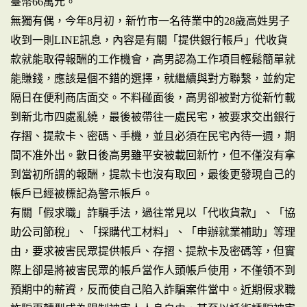
臺幣66萬元。
無獨有偶，今年8月初，新竹市一名待業中的28歲高姓男子
收到一則LINE訊息，內容是有關「提供銀行帳戶」代收貨
款就能取得報酬的工作機會，高男認為工作項目輕鬆簡單就
能賺錢，應該是個不錯的選擇，就繼續與對方聯繫，並約定
隔日在便利商店面交。不料碰面後，高男卻被對方從新竹載
到新北市四處亂繞，最後被帶往一處民宅，被要求交出銀行
存摺、提款卡、密碼、手機，並且必須在民宅內待一週，期
間不准外出。數日後高男雖平安被載回新竹，但不僅沒有拿
到當初所謂的報酬，提款卡也沒有取回，最後更發現自己的
帳戶已經被標記為警示帳戶。
有關「假求職」詐騙手法，過往常見以「代收貨款」、「協
助公司節稅」、「採購代工材料」、「申辦就業補助」等理
由，要求被害民眾提供帳戶、存摺、提款卡及密碼等，但實
際上卻是將被害民眾的帳戶當作人頭帳戶使用，不僅領不到
預期中的薪資，反而使自己陷入詐騙案件當中。近期假求職