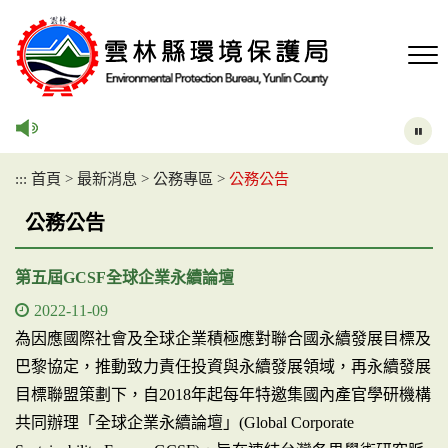
跳
到
主
要
內
容
區
塊
:::
首頁
>
最新消息
>
公務專區
>
公務公告
公務公告
第五屆GCSF全球企業永續論壇
2022-11-09
為因應國際社會及全球企業積極應對聯合國永續發展目標及
巴黎協定，推動致力責任投資與永續發展領域，再永續發展
目標聯盟策劃下，自2018年起每年特邀集國內產官學研機構
共同辦理「全球企業永續論壇」(Global Corporate