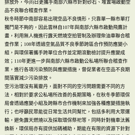
排放外，今(8)日更攜手南部六縣市針對砂石、堆置場啟動空
品不良聯合稽查作業。
秋冬時節中南部容易出現空品不良情形，只靠單一縣市單打
獨鬥是不夠的，因此雲林自107年與南部六縣市啟動飛鷹計
畫，利用無人機進行露天燃燒空拍管制及辦理柴油車聯合稽
查作業；108年透過空氣品質不良季節跨區合作預防應變小
組，與環保署攜手跨單位合作並定期滾動檢討提升應變成
效；110年更進一步與南部六縣市啟動公私場所聯合稽查作
業，進行各項污染預防與應變措施，督促業者在空品不良期
間落實減少污染排放。
空污治理沒有萬靈丹，面對不同的空污問題需要不同的方
法，相對於要求公私場所改善的長期策略，在秋冬季節環保
局會透過應變小組及跨縣市合作機制來加強各種應變措施執
行；也呼籲民眾能從日常生活共同幫忙，包括多利用大眾運
輸，避免露天燃燒以及採取環保祭祀等，同時針對機車汰舊
換新，環保局亦有提供加碼補助，期能在有限的資源下針對