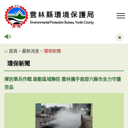
跳
到
主
要
內
容
區
塊
:::
首頁
>
最新消息
>
環保新聞
環保新聞
揮別單兵作戰 啟動區域聯防 雲林攜手南部六縣市全力守護
空品