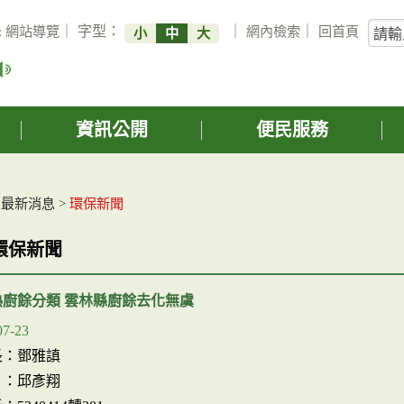
關
:
網站導覽
｜ 字型：
｜
網內檢索
｜
回首頁
小
中
大
鍵
字
搜
詢
資訊公開
便民服務
>
最新消息
>
環保新聞
環保新聞
熟廚餘分類 雲林縣廚餘去化無虞
07-23
長：鄧雅謓
 ：邱彥翔