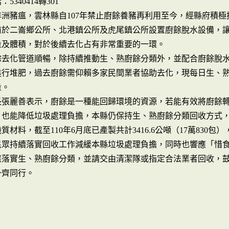
5340414轉301
非洲豬瘟，雲林縣自107年禁止廚餘養豬再利用至今，經縣府積
前於二崙鄉公所、北港鎮公所及虎尾鎮公所設置廚餘脫水設備，
量及體積，對於後續去化占有非常重要的一環。
餘去化管道順暢，除持續推動生、熟廚餘分類外，並配合廚餘脫
行堆肥，過去廚餘需仰賴多家民間業者協助去化，現每日生、熟廚
量。
長張麗善表示，廚餘是一種能回歸環境的資源，若能有效將廚餘
，也能降低垃圾處理負擔，本縣仍保持生、熟廚餘分類回收方式
質材料，截至110年6月底已產製共計3416.6公噸（17萬83
民眾持續落實回收工作減緩本縣垃圾處理負擔，同時也響應「惜
應落實生、熟廚餘分類，並請交由清潔隊或指定合法業者回收，
一齊同行。