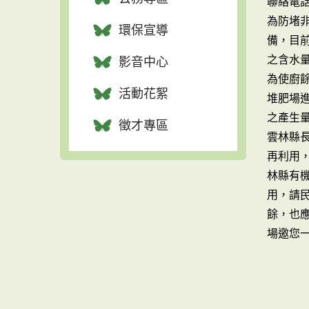
聯絡電話：
為防堵
環保宣導
備，目
之含水
影音中心
為使廚
活動花絮
堆肥場進
之產生
徵才專區
雲林縣
再利用
林縣有機
用，請
餘，也
場邀您