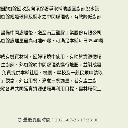
極推動廚餘回收及向環保署爭取補助設置廚餘脫水設
讓廚餘經過破碎及脫水之中間處理後，有效降低廚餘
水設備中間處理後，送至南亞塑膠工業股份有限公司
餘處理量最高可達60噸，可滿足本縣每日35-40噸
轉成有機質材料，回歸環境中使用，有助於資源循環
，生廚餘、熟廚餘於中間處理後進行堆肥，並製成雲
0包），免費提供本縣社區、機關、學校及一般民眾申請取
食」觀念，外出用餐、烹煮三餐適量，若有產生廚
鼓勵各界共同落實資源循環再利用目標，雲林環保上
最後異動時間：
2021-07-23 17:33:00