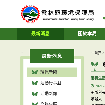
跳
到
::
主
要
內
容
區
最新消息
關於本局
塊
:::
:::
首頁
最新消息
環保新聞
落實生
活動行事曆
2021-
承辦科
活動新訊
承辦人
公務專區