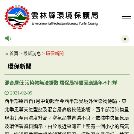
跳
到
主
要
內
容
區
塊
:::
首頁
>
最新消息
>
環保新聞
環保新聞
混合層低 污染物無法擴散 環保局持續因應過年不打烊
2021-02-09
西半部縣市自1月中旬起至今西半部受境外污染物傳輸、東
北季風等天氣型態及混合層高度較低影響，西半部污染物呈
現由北至南濃度升高，空氣品質普遍不良，依據中央氣象局
及環保署資料顯示，由於最近臺灣正上空有一個小小的高氣