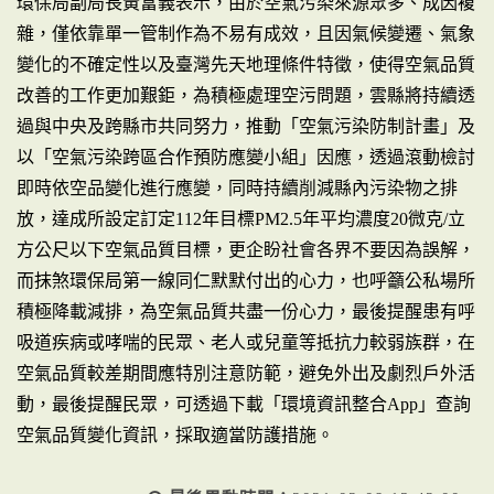
環保局副局長黃富義表示，由於空氣污染來源眾多、成因複
雜，僅依靠單一管制作為不易有成效，且因氣候變遷、氣象
變化的不確定性以及臺灣先天地理條件特徵，使得空氣品質
改善的工作更加艱鉅，為積極處理空污問題，雲縣將持續透
過與中央及跨縣市共同努力，推動「空氣污染防制計畫」及
以「空氣污染跨區合作預防應變小組」因應，透過滾動檢討
即時依空品變化進行應變，同時持續削減縣內污染物之排
放，達成所設定訂定112年目標PM2.5年平均濃度20微克/立
方公尺以下空氣品質目標，更企盼社會各界不要因為誤解，
而抹煞環保局第一線同仁默默付出的心力，也呼籲公私場所
積極降載減排，為空氣品質共盡一份心力，最後提醒患有呼
吸道疾病或哮喘的民眾、老人或兒童等抵抗力較弱族群，在
空氣品質較差期間應特別注意防範，避免外出及劇烈戶外活
動，最後提醒民眾，可透過下載「環境資訊整合App」查詢
空氣品質變化資訊，採取適當防護措施。