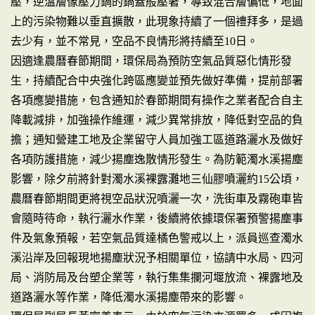
壓，逆溫層像壓力鍋的鍋蓋般壓著，導致混合層偏低，地面
上的污染物難以垂直擴散，此現象持續了一個禮拜多，是過
去少有，並不常見，空品不良情形將持續至10日。
因適逢農曆春節期間，環保局為預防空氣品質惡化情形發
生，持續配合中央強化跨區應變並預先做好準備，提前部署
各項應變措施，包含通知於春節期間有操作之業者配合自主
降載減排，加強操作維運，減少異常排放，降低對空品的負
擔；通知營建工地及企業留守人員加強工區道路灑水及做好
各項防護措施，減少揚塵逸散情形發生。為防範濁水溪揚塵
影響，除夕前將針對濁水溪裸露灘地三仙膠噴灑約15公頃，
農曆春節期間更將視空品狀況噴灑一次，洗街車及霧砲車皆
會隨時待命，執行灑水作業，後續將依據環保署預警揚塵事
件及氣象預報，若空氣品質達橘色警戒以上，派員巡查濁水
溪沿岸及回報現地揚塵狀況予相關單位，協請中水局、四河
局、消防局及台塑企業等，執行集集攔河堰放流、裸露地及
道路灑水等作業，降低濁水溪揚塵帶來的影響。