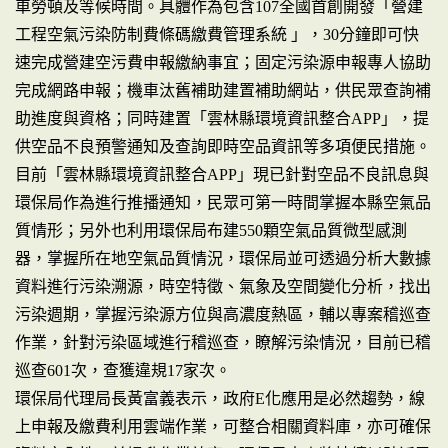
車勞頓及等候時間。具體作為包含107全國首創開發「營建
工程空氣污染防制費條碼繳費管理系統 」，30分鐘即可快
速完成營建空污費申報繳納事宜；固定污染源申報專人協助
完成網路申報；機車汰舊補助建置補助網站，供民眾查詢補
助進度與資格；同時建置「雲林縣環境資訊整合APP」，提
供空品不良預警通知及查詢即時空品資訊等多項便民措施。
目前「雲林縣環境資訊整合APP」現已針對空品不良訊息與
環保局作為進行推播通知，民眾可第一時間掌握本縣空氣品
質情形；另外也利用環保局布建550顆空氣品質微型感測
器，掌握所在地空氣品質情況，環保局並可透過分析大數據
資料進行污染溯源，時空特徵、氣象及空間變化分析，找出
污染週期，掌握污染源方位與高濃度熱區，輔以專案稽巡查
作業，針對污染區域進行稽巡查，瞭解污染情況，目前已稽
巡查601次，查獲違規17家次。
環保局代理局長黃富義表示，政府E化應用是必然趨勢，線
上申報及繳費利用雲端作業，可整合相關資料庫，亦可確保