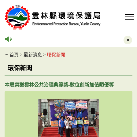
跳
到
主
要
內
容
區
塊
:::
首頁
>
最新消息
>
環保新聞
環保新聞
本局榮獲雲林公共治理典範獎-數位創新加值類優等